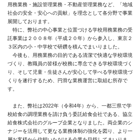
用務業務・施設管理業務・不動産管理業務など、「地域
社会の安全・安心への貢献」を理念として各分野で事業
展開しております。
特に、弊社の中心事業と位置づける学校用務業務の受
託事業は２００８年（平成２０年）から参入し、東京２
３区内の小・中学校で研鑽を積んでまいりました。
今後も、用務業務の目的である清潔で快適な学校環境
づくり、教職員の皆様が校務に専念できる学校環境づく
り、そして児童・生徒さんが安心して学べる学校環境づ
くりを遂行するため、円滑な業務運営に取組む所存で
す。
また、弊社は2022年（令和4年）から、一都三県で学
校給食の調理業務を請け負う委託給食会社である、協立
給食株式会社のグループ企業となりました。両企業のシ
ナジーを活用して更なる業務体制の強化を図り、より一
層お客様から信頼いただける企業を目指してまいりま